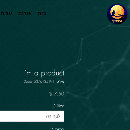
בית
אודות
על ה
I'm a product
מק"ט: 366615376135191
מחיר
*
Size
לבחירה
כמות
*