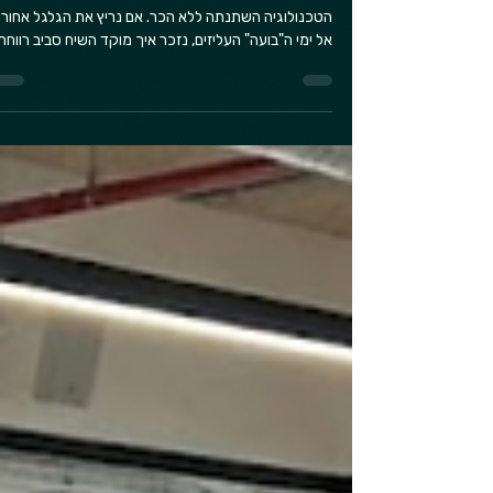
אנחנו נמצאים בשנת 2026, והאווירה במסדרונות חברות
הטכנולוגיה השתנתה ללא הכר. אם נריץ את הגלגל אחורה
אל ימי ה"בועה" העליזים, נזכר איך מוקד השיח סביב רווחת
העובד (Welfare) עסק בעיקר בפינוקים חומריים: מסיבות
ענק ראוותניות, נופשים אקזוטיים ומקררים עמוסים בכל טו
שנועדו לסנוור ולייצר מצג של שפע אינסופי. אבל היום?
המציאות מכתיבה נרטיב שונה, בוגר ומפוכח הרבה יותר.
מנהלי ה-HR, מנהלות הרווחה והמנכ"לים שאיתם אנו
משוחחים ביומיום מבינים דבר אחד קריטי: הרצאות לחברות
הייטק הן כבר מזמן לא "