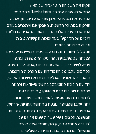
הקים את השלוחה הישראלית של מאיץ 
הסטארט-אפים הגלובלי Techstars וכתב ספר 
המתעד את מסעו היזמי בן שני העשורים, תוך שהוא 
חולק תובנות על חדשנות, מאבקי אגו ואתגרים בעולם 
הסטארט-אפים. אלו המכירים אותו מתארים אדם "עם 
רגליים על הקרקע", בעל יכולות תקשורת טובות 
וגישה מבוססת נתונים.
המסלול הייחודי הזה, המשלב ניסיון צבאי-מודיעיני עם 
הצלחה עסקית בזירת ההייטק וההשקעות, ועתה 
פנייה לשיח ציבורי באמצעות הפודקאסט שלו, מצביע 
על דפוס עקבי של התמודדות עם מערכות מורכבות. 
נראה כי הכישורים האנליטיים שרכש בשירותו הצבאי, 
יחד עם היכולת לנווט בסביבה של אי-ודאות ולבנות 
פתרונות שהוכיח כיזם וכמשקיע, מופנים כעת 
להתמודדות עם סוגיות לאומיות וחברתיות רחבות 
יותר. ייתכן שפנייה זו נובעת מתחושת אחריות אזרחית 
או מזיהוי פער בשיח הציבורי הקיים. גישתו להשקעות, 
הנשענת על ניסיון של עשרות שנים אך גם על 
"חשיבה אסטרטגית, עומק מוסרי ואינטואיציה 
אנושית", מרמזת כי גם ניתוחיו הגאופוליטיים 