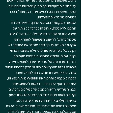
לחפש משמעות ולחשב מסלול מחדש". נערכו דיונים 
על כשלים מודיעיניים וקריסת קונספציות ביטחוניות, 
וסיפור משפחת ביבס ו"כאיש אחד בלב אחד" הפכו 
לסמלים של טראומה ואחדות.
השבעה באוקטובר הוא רגע מכונן. הרצאה של רוז 
תמקם, ללא ספק, אירוע זה במרכז כל ניתוח של 
מצבה הנוכחי ועתידה של ישראל. הדגש על "חישוב 
מסלול מחדש" ו"חיפוש משמעות" לאחר אירועי 
אוקטובר מצביע על כך שרוז ימסגר את המשבר לא 
רק ככשל ביטחוני או מודיעיני, אלא כאתגר חברתי 
וקיומי עמוק, הדורש התבוננות פנימית מעמיקה 
והגדרה מחודשת של סדרי עדיפויות לאומיים. אירוע 
טראומטי כזה מאלץ אומה להטיל ספק בהנחות היסוד 
שלה. הרצאה של רוז תנוע, קרוב לוודאי, מעבר 
ללקחים טקטיים ותחקור את ההתארגנויות הנפשיות, 
החברתיות ואף הרוחניות הנדרשות להתאוששות 
ולבנייה מחדש. הדיון המקביל על כשלים מערכתיים 
וקריאות לאחדות ולנרטיב מחודש מרמז שרוז יתמוך 
בגישה דואלית: אחריות ורפורמה קפדניות לצד 
מאמצים לטפח סולידריות וחזון משותף לעתיד. הטלת 
אשמה בלבד אינה מספקת, וכך גם קריאה לאחדות 