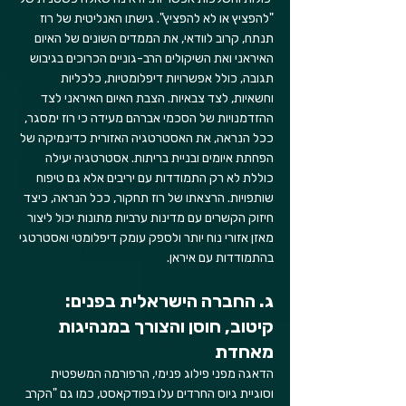
"להפציץ או לא להפציץ". גישתו האנליטית של רוז 
תנתח, קרוב לוודאי, את הממדים השונים של האיום 
האיראני ואת השיקולים הרב-גוניים הכרוכים בגיבוש 
תגובה, כולל אפשרויות דיפלומטיות, כלכליות 
וחשאיות, לצד צבאיות. הצבת האיום האיראני לצד 
ההזדמנויות של הסכמי אברהם מעידה כי רוז ימסגר, 
ככל הנראה, את האסטרטגיה האזורית כדינמיקה של 
הפחתת איומים ובניית בריתות. אסטרטגיה יעילה 
כוללת לא רק התמודדות עם יריבים אלא גם טיפוח 
שותפויות. הרצאתו של רוז תחקור, ככל הנראה, כיצד 
חיזוק הקשרים עם מדינות ערביות מתונות יכול ליצור 
מאזן אזורי נוח יותר ולספק עומק דיפלומטי ואסטרטגי 
בהתמודדות עם איראן.
ג. החברה הישראלית בפנים: 
קיטוב, חוסן והצורך במנהיגות 
מאחדת
הדאגה מפני פילוג פנימי, הרפורמה המשפטית 
וסוגיית גיוס החרדים עלו בפודקאסט, כמו גם "הקרב 