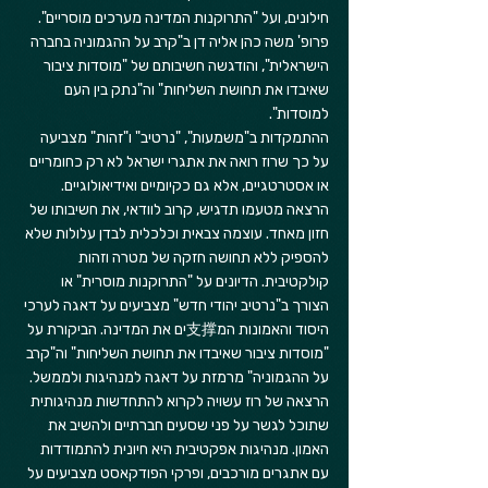
חילונים, ועל "התרוקנות המדינה מערכים מוסריים". 
פרופ' משה כהן אליה דן ב"קרב על ההגמוניה בחברה 
הישראלית", והודגשה חשיבותם של "מוסדות ציבור 
שאיבדו את תחושת השליחות" וה"נתק בין העם 
למוסדות".
ההתמקדות ב"משמעות", "נרטיב" ו"זהות" מצביעה 
על כך שרוז רואה את אתגרי ישראל לא רק כחומריים 
או אסטרטגיים, אלא גם כקיומיים ואידיאולוגיים. 
הרצאה מטעמו תדגיש, קרוב לוודאי, את חשיבותו של 
חזון מאחד. עוצמה צבאית וכלכלית לבדן עלולות שלא 
להספיק ללא תחושה חזקה של מטרה וזהות 
קולקטיבית. הדיונים על "התרוקנות מוסרית" או 
הצורך ב"נרטיב יהודי חדש" מצביעים על דאגה לערכי 
היסוד והאמונות המ支撑ים את המדינה. הביקורת על 
"מוסדות ציבור שאיבדו את תחושת השליחות" וה"קרב 
על ההגמוניה" מרמזת על דאגה למנהיגות ולממשל. 
הרצאה של רוז עשויה לקרוא להתחדשות מנהיגותית 
שתוכל לגשר על פני שסעים חברתיים ולהשיב את 
האמון. מנהיגות אפקטיבית היא חיונית להתמודדות 
עם אתגרים מורכבים, ופרקי הפודקאסט מצביעים על 