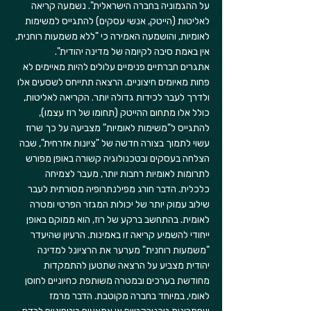
על ההגמוניה בחברה הישראלית". נשמעה קריאה 
לאליטות (הייטק, אנשי עסקים) להתגייס למשימות 
לאומיות, והושמעה האמירה כי "ללא משמעות רוחנית, 
אין באמת סיבה לקיומה של מדינה יהודית".
אתגרים חברתיים פנימיים עלולים להיות מאיימים לא 
פחות מאיומים חיצוניים. הרצאה תתייחס לשסעים אלו 
ולדרך לעבר לכידות גדולה יותר. הקריאה לאליטות, 
כולל אלו מתחום ההייטק (תחומו של רוז עצמו), 
להתגייס ל"משימות לאומיות" מצביעה על כך שרוז 
עשוי לתמוך בצורה חדשה של "ציונות אזרחית", שבה 
הצלחה בעסקים ובטכנולוגיה קשורה באופן מפורש 
לתרומות לאומיות רחבות יותר, מעבר לצמיחה 
כלכלית. הדבר חורג מפילנתרופיה מסורתית לעבר 
שילוב עמוק יותר של יכולות המגזר הפרטי ומטרה 
לאומית. בהתחשב ברקע של רוז, הוא ממוקם באופן 
ייחודי להשמיע קריאה זו באמינות. הרעיון שהיעדר 
"משמעות רוחנית" מערער את הרציונל למדינה 
יהודית מצביע על הרצאה שתטען להתמקדות 
מחודשת בערכים ובמטרה משותפת כחיוניים לחוסן 
לאומי, במיוחד בחברה מקוטבת. הדבר מרמז 