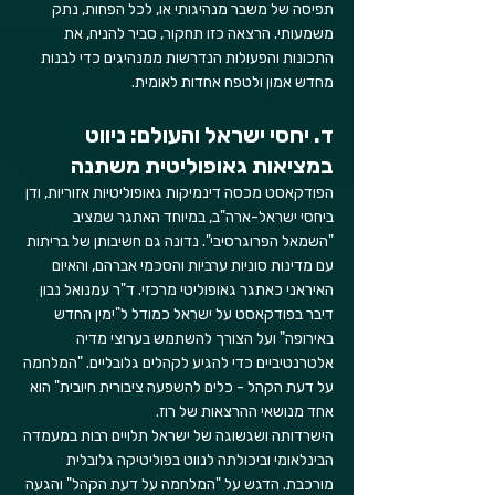
תפיסה של משבר מנהיגותי או, לכל הפחות, נתק 
משמעותי. הרצאה כזו תחקור, סביר להניח, את 
התכונות והפעולות הנדרשות ממנהיגים כדי לבנות 
מחדש אמון ולטפח אחדות לאומית.
ד. יחסי ישראל והעולם: ניווט 
במציאות גאופוליטית משתנה
הפודקאסט מכסה דינמיקות גאופוליטיות אזוריות, ודן 
ביחסי ישראל-ארה"ב, במיוחד האתגר שמציב 
"השמאל הפרוגרסיבי". נדונה גם חשיבותן של בריתות 
עם מדינות סוניות ערביות והסכמי אברהם, והאיום 
האיראני כאתגר גאופוליטי מרכזי. ד"ר עמנואל נבון 
דיבר בפודקאסט על ישראל כמודל ל"ימין החדש 
באירופה" ועל הצורך להשתמש בערוצי מדיה 
אלטרנטיביים כדי להגיע לקהלים גלובליים. "המלחמה 
על דעת הקהל - כלים להשפעה ציבורית חיובית" הוא 
אחד מנושאי ההרצאות של רוז.
הישרדותה ושגשוגה של ישראל תלויים רבות במעמדה 
הבינלאומי וביכולתה לנווט בפוליטיקה גלובלית 
מורכבת. הדגש על "המלחמה על דעת הקהל" והגעה 