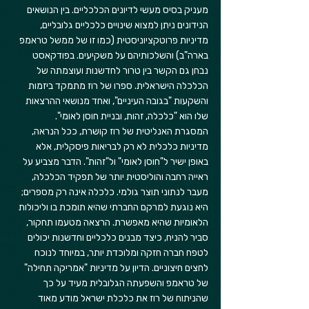
מעניק בסיס מעשי לדיונים הכלכליים. בין הנושאים 
הנידונים ניתן למצוא שינויים כלכליים גלובליים, 
מדיניות פרוטקציוניסטית (כמו זו של ממשל טראמפ 
בארה"ב) והשלכותיהם על משקיעים. בפודקאסט 
נבחן גם הקשר בין טרור לחדשנות ועוצמתה של 
הכלכלה הישראלית. ספרו של רוז מתמקד ביזמות 
והשקעות "בגובה העיניים", ואחד מנושאי ההרצאות 
שלו הוא "כלכלה, זהות, ובניית חוסן לאומי".
המסגרת האנליטית של רוז קושרת, ככל הנראה, 
מדיניות כלכלית לא רק לבריאות פיסקלית, אלא 
באופן ישיר ל"חוסן לאומי" ול"זהות". הדבר מצביע על 
ראייה רחבה והוליסטית יותר של תפקיד הכלכלה, 
מעבר לנתוני תוצר גולמי. כלכלה אינה רק מספרים; 
היא נוגעת למרקם החברתי שהיא תומכת בו וליכולות 
הלאומיות שהיא מאפשרת. הרצאה מטעמו תחקור, 
סביר להניח, כיצד מבנים כלכליים וחדשנות יכולים 
לטפח חברה חזקה ומלוכדת יותר, במיוחד לנוכח 
לחצים חיצוניים. הדיון על מדיניות "אמריקה תחילה" 
של טראמפ והשפעתה הגלובלית מעיד על כך 
שהניתוח של רוז את כלכלת ישראל מודע מאוד 