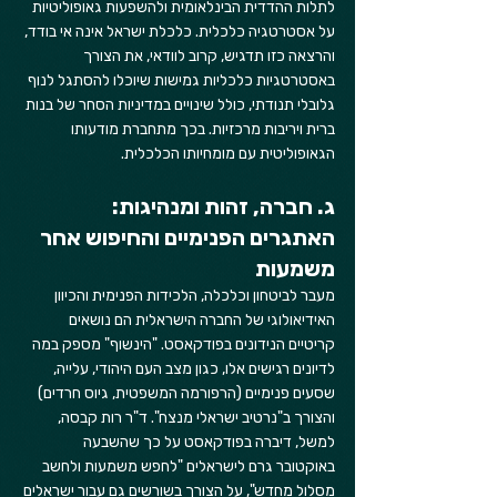
לתלות ההדדית הבינלאומית ולהשפעות גאופוליטיות 
על אסטרטגיה כלכלית. כלכלת ישראל אינה אי בודד, 
והרצאה כזו תדגיש, קרוב לוודאי, את הצורך 
באסטרטגיות כלכליות גמישות שיוכלו להסתגל לנוף 
גלובלי תנודתי, כולל שינויים במדיניות הסחר של בנות 
ברית ויריבות מרכזיות. בכך מתחברת מודעותו 
הגאופוליטית עם מומחיותו הכלכלית.
ג. חברה, זהות ומנהיגות: 
האתגרים הפנימיים והחיפוש אחר 
משמעות
מעבר לביטחון וכלכלה, הלכידות הפנימית והכיוון 
האידיאולוגי של החברה הישראלית הם נושאים 
קריטיים הנידונים בפודקאסט. "הינשוף" מספק במה 
לדיונים רגישים אלו, כגון מצב העם היהודי, עלייה, 
שסעים פנימיים (הרפורמה המשפטית, גיוס חרדים) 
והצורך ב"נרטיב ישראלי מנצח". ד"ר רות קבסה, 
למשל, דיברה בפודקאסט על כך שהשבעה 
באוקטובר גרם לישראלים "לחפש משמעות ולחשב 
מסלול מחדש", על הצורך בשורשים גם עבור ישראלים 