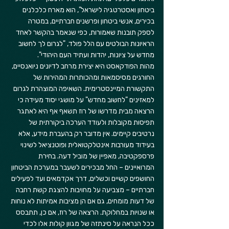
ביטחון ואסטרטגיה לישראל", הוא מארח כלכלנים 
בכירים, אנשי ביטחון ופרשנים חברתיים, במטרה 
לספק תובנות שאמורות, כפי שנאמר בהקשר לאחד 
הראיונות הבולטים עם הלל פולד, "לגרום לך לחשוב 
מחדש על ציונות, יהדות ועתיד העם היהודי".
מהות הפודקאסט היא יצירת מרחב לדיונים ניואנסיים, 
החורגים מסיסמאות ומהכותרות המהירות של 
התקשורת המיינסטרימית. השאיפה המוצהרת לגרום 
למאזינים "לחשוב מחדש" על מושגי יסוד מעידה כי 
הרצאה מבית מדרשו של רוז תשאף אף היא לאתגר 
תפיסות מקובלות ולעודד הערכה ביקורתית של 
נרטיבים קיימים. אין מדובר רק בהעברת מידע, אלא 
בעידוד מעורבות אינטלקטואלית ופוטנציאל לשינוי 
פרספקטיבה, מאפיין של מוביל דעה. בחירת 
המרואיינים – החל מבכירים לשעבר במערכת הביטחון 
החושפים קשיים וכשלים, דרך אקדמאים ועד לפעילים 
חברתיים – מצביעה על מחויבות להצגת קשת רחבה 
של דעות מומחים, גם אם הן מציבות אמיתות לא נוחות 
או שנויות במחלוקת. הרצאה של רוז, אם כן, תתבסס 
ככל הנראה על סינתזה של מגוון קולות אלו לכדי 