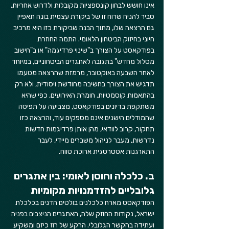
אינו חושש לבחון קונספציות מקובלות ולדרוש אחריות. 
סביר להניח שרוח זו של ביקורת עצמית בונה תאפיין 
גם הרצאה שלו, מתוך הבנה שביקורת כזו היא מרכיב 
חיוני בחיזוק הביטחון הלאומי. התמה החוזרת 
בפודקאסט על הצורך ב"שינוי פרדיגמה" או ב"חישוב 
מסלול מחדש" בתגובה לאתגרים הביטחוניים, במיוחד 
לאחר השבעה באוקטובר, מרמזת שהרצאה מטעמו 
תדגיש את הצורך בחשיבה מחודשת ויסודית, ולא רק 
בהתאמות קוסמטיות. חומרת האירועים, כפי שהיא 
משתקפת בדיונים בפודקאסט, מצביעה על תפיסה 
שהמודלים הישנים אינם מספקים עוד, והרצאה כזו 
תחקור, קרוב לוודאי, מהן אותן פרדיגמות חדשות 
נדרשות, מעבר לניהול משברים מיידי, לעבר 
התארגנות אסטרטגית ארוכת טווח.
ב. כלכלה וחוסן לאומי: בין אתגרים 
גלובליים להזדמנויות מקומיות
הפודקאסט מארח כלכלנים בולטים הדנים בכלכלת 
ישראל, נקודות החוזק שלה, האתגרים הניצבים בפניה 
ועתידה בהקשר הגלובלי. הרקע של רוז כיזם ומשקיע 