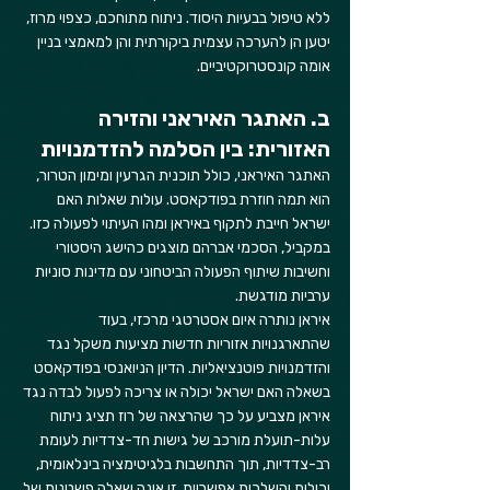
ללא טיפול בבעיות היסוד. ניתוח מתוחכם, כצפוי מרוז, 
יטען הן להערכה עצמית ביקורתית והן למאמצי בניין 
אומה קונסטרוקטיביים.
ב. האתגר האיראני והזירה 
האזורית: בין הסלמה להזדמנויות
האתגר האיראני, כולל תוכנית הגרעין ומימון הטרור, 
הוא תמה חוזרת בפודקאסט. עולות שאלות האם 
ישראל חייבת לתקוף באיראן ומהו העיתוי לפעולה כזו. 
במקביל, הסכמי אברהם מוצגים כהישג היסטורי 
וחשיבות שיתוף הפעולה הביטחוני עם מדינות סוניות 
ערביות מודגשת.
איראן נותרה איום אסטרטגי מרכזי, בעוד 
שהתארגנויות אזוריות חדשות מציעות משקל נגד 
והזדמנויות פוטנציאליות. הדיון הניואנסי בפודקאסט 
בשאלה האם ישראל יכולה או צריכה לפעול לבדה נגד 
איראן מצביע על כך שהרצאה של רוז תציג ניתוח 
עלות-תועלת מורכב של גישות חד-צדדיות לעומת 
רב-צדדיות, תוך התחשבות בלגיטימציה בינלאומית, 
יכולות והשלכות אפשריות. זו אינה שאלה פשטנית של 