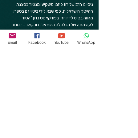
ניסיונו הרב של רוז כיזם, משקיע ומנטור בסצנת 
ההייטק הישראלית, כפי שבא לידי ביטוי גם בספרו, 
מהווה בסיס לדיון זה. בפודקאסט נדון "הסוד 
לעוצמתה של הכלכלה הישראלית והקשר בין טרור 
לחדשנות". רוז עצמו הביע את דעתו על מה שהופך 
סטארט-אפ למבטיח מנקודת מבט של משקיע, כולל 
Email
Facebook
YouTube
WhatsApp
חשיבות הצוות ופתרון בעיה אישית.
תדמית "אומת הסטארט-אפ" של ישראל היא מרכיב 
מרכזי בעוצמתה. רוז יציע פרספקטיבה פנימית על 
מינוף יתרון זה לטובת הכלל. הרעיון שיזמים הפותרים 
בעיה "שיש להם באופן אישי" מגיעים להתאמה בין 
מוצר לשוק (product-market fit) יכול להיות 
מיושם על ידי רוז ברמה הלאומית: ישראל, על ידי 
התמודדות עם אתגריה הייחודיים והקשים (ביטחון, 
מים וכו'), מפתחת פתרונות בעלי רלוונטיות גלובלית, 
ובכך הופכת מצוקה לחוזק חדשני. הדבר ממסגר 
מחדש אתגרים לאומיים כמנועים פוטנציאליים 
לחדשנות. הרצאתו של רוז עשויה להדגיש כיצד 
"DNA פתרון הבעיות" הזה, שפותח בעולם 
הסטארט-אפים, יכול להיות מיושם על סוגיות 