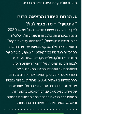
תמונת עולם קוהרנטית, גם אם מורכבת.
ג. הנחת היסוד: הרצאה ברוח 
"הינשוף" – מה צפוי לנו?
לירון רוז מציע הרצאות בנושאים כגון "ישראל 2030: 
מגמות ביטחוניות, כלכליות ודמוגרפיות", "כלכלה, 
זהות, ובניית חוסן לאומי", ו"המלחמה על דעת הקהל". 
נושאי הרצאות אלו משקפים באופן ישיר את התמות 
המרכזיות הנדונות בפודקאסט "הינשוף", ומעידים על 
מסגרת אינטלקטואלית עקבית. מאמר זה יבקש 
לבנות תמונה תמטית של הרצאה היפותטית כזו, 
שתתבסס על התכנים והסגנון המאפיינים את 
הפודקאסט ואת עיסוקיו הציבוריים האחרים של רוז. 
ההתמקדות ב"ישראל 2030" מרמזת על אוריינטציה 
אסטרטגית צופה פני עתיד, ולא רק על ניתוח תגובתי 
של אירועים אקטואליים. הפודקאסט, בהקשר זה, 
משמש ככל הנראה כפלטפורמה מתמשכת למחקר 
ודיאלוג, המזינה את ההרצאות המובנות יותר.