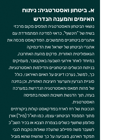
א. ביטחון ואסטרטגיה: ניתוח 
האיומים והמענה הנדרש
נושאי הביטחון והאסטרטגיה תופסים מקום מרכזי 
בשיח של "הינשוף", כראוי למדינה המתמודדת עם 
אתגרים ביטחוניים מתמשכים. הפודקאסט מכסה את 
אתגרי הביטחון של ישראל ואת הדינמיקה 
הגאופוליטית האזורית. פרקים מהעת האחרונה, 
במיוחד לאחר אירועי השבעה באוקטובר, מעמיקים 
בניתוח הכשלים הביטחוניים והדילמות האסטרטגיות. 
כך, למשל, נערכו דיונים על האיום האיראני, כולל 
סוגיית הגרעין והערעור היציבות האזורית, וכן בחינה 
של מהות חמאס והאסטרטגיה הנדרשת במערכה 
בעזה, תוך הדגשת חשיבות השטח בתפיסה 
האסטרטגית.
הנכונות של רוז לארח בפודקאסט קולות ביקורתיים 
מתוך הממסד הביטחוני עצמו, כמו תא"ל (מיל') אורן 
סולומון שחשף כשלים בצמרת הצבא או בכיר השב"כ 
לשעבר משה פוזיילוב שהעלה שאלות נוקבות לגבי 
תפקוד הארגון, מצביעה על כך שהשיח שהוא מוביל 