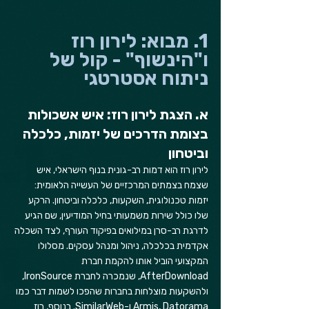
1. מבוא: לירון רוז 
ו"הינשוף" - קול של 
ניתוח אסטרטגי
א. הצגת לירון רוז: איש אשכולות 
בצומת הדרכים של יזמות, כלכלה 
וביטחון
לירון רוז הוא דמות רב-גונית בנוף הישראלי, איש 
שצמח בצמתים המרכזיים של העשייה הלאומית: 
יזמות טכנולוגית, השקעות, כלכלה וביטחון. הרקע 
שלו כולל שירות משמעותי בחיל המודיעין, שם הגיע 
לדרגת רב-סרן במילואים בפיקוד העורף, לצד השכלה 
אקדמית בכלכלה, ניהול ומנהל עסקים. מסלולו 
המקצועי הוביל אותו להקמת חברת 
AfterDownload, שנמכרה לחברת IronSource, 
ולהשקעות מוצלחות בחברות שהפכו לשמות דבר כמו 
Armis, Datorama ו-SimilarWeb. בנוסף, רוז 