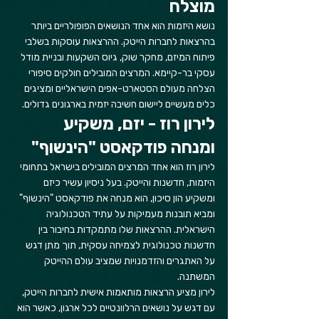
מוצלח
נושא היזמות הוא אחד הנושאים הפופולריים ביותר 
בהרצאות לחברות הייטק. ההרצאות עוסקות בשלבי 
פיתוח המיזם, מחקר שוק, גיוס השקעות ובניית מודל 
עסקי בר-קיימא. המרצים המובילים חולקים סיפורי 
הצלחה מעולם הסטארט-אפים הישראליים ומציגים 
כלים מעשיים ליישום חשיבה יזמית בארגונים גדולים.
לירון רוז - יזם, משקיע 
ומנחה פודקאסט "הינשוף"
לירון רוז הוא אחד המרצים המובילים בישראל בתחומי 
היזמות, חדשנות והייטק. בעל ניסיון עשיר כיזם 
ומשקיע הון סיכון, הוא מנחה את פודקאסט "הינשוף" 
ומביא תובנות מעמיקות על עתיד הטכנולוגיה 
הישראלית. ההרצאות שלו מתמקדות בחיבור בין 
חדשנות טכנולוגית לצמיחה עסקית, תוך מתן דגש 
על האתגרים והזדמנויות שמציב עולם ההייטק 
המשתנה.
לירון מציע הרצאות מותאמות אישית לחברות הייטק, 
עם דגש על נושאים הרלוונטיים לכל ארגון, כאשר הוא 