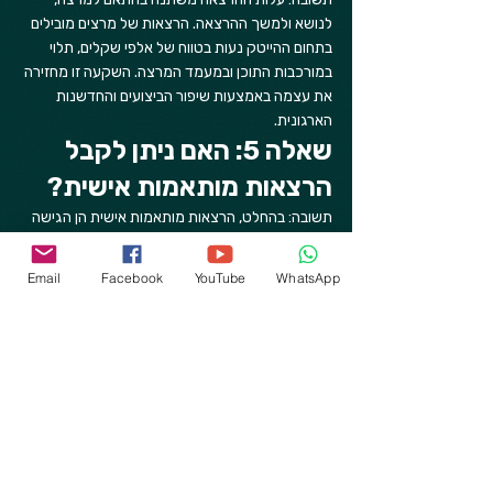
לנושא ולמשך ההרצאה. הרצאות של מרצים מובילים 
בתחום ההייטק נעות בטווח של אלפי שקלים, תלוי 
במורכבות התוכן ובמעמד המרצה. השקעה זו מחזירה 
את עצמה באמצעות שיפור הביצועים והחדשנות 
הארגונית.
שאלה 5: האם ניתן לקבל 
הרצאות מותאמות אישית?
תשובה: בהחלט, הרצאות מותאמות אישית הן הגישה 
המומלצת לחברות הייטק. התאמה אישית מאפשרת 
להתמקד בנושאים הרלוונטיים ביותר לארגון ולשלב 
Email
Facebook
YouTube
WhatsApp
דוגמאות ומקרי בוחן ספציפיים לתחום הפעילות. אנו 
מתמחים בפיתוח תוכן מותאם שמתייחס לאתגרים 
הייחודיים של כל חברה.
סיכום
הרצאות לחברות הייטק בנושאי חדשנות, בינה 
מלאכותית ויזמות הן השקעה אסטרטגית חיונית לכל 
ארגון הרוצה לשמור על יתרון תחרותי. בעידן של 
שינויים טכנולוגיים מהירים, החשיפה לידע מתקדם 