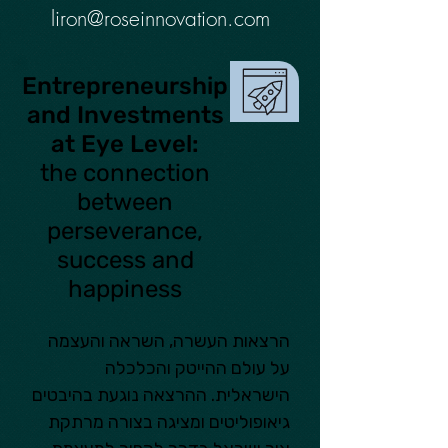
liron@roseinnovation.com
Entrepreneurship
and Investments
at Eye Level:
the connection
between
perseverance,
success and
happiness
הרצאות העשרה, השראה והעצמה 
על עולם ההייטק והכלכלה 
הישראלית. ההרצאה נוגעת בהיבטים 
גיאופוליטים ומציגה בצורה מרתקת 