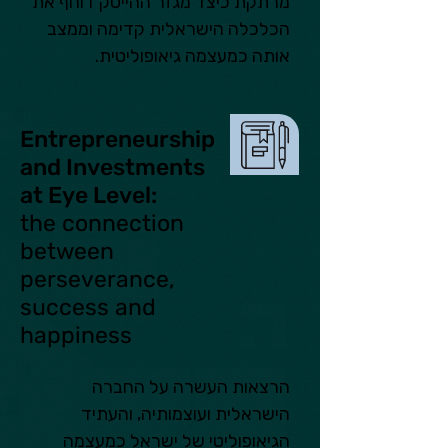
מרתקת כיצד מגזר ההייטק דוחף את 
הכלכלה הישראלית קדימה וממצב 
אותה כמעצמה גיאופוליטית.
Entrepreneurship
and Investments
at Eye Level:
the connection
between
perseverance,
success and
happiness
הרצאות העשרה על החברה 
הישראלית ועוצמותיה, והעתיד 
הגיאופוליטי של ישראל כמעצמה 