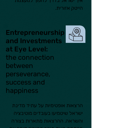
איך ישראל בדרך להפוך למעצמת 
הייטק אזורית.
Entrepreneurship
and Investments
at Eye Level:
the connection
between
perseverance,
success and
happiness
הרצאות אופטימיות על עתיד מדינת 
ישראל שיטמיעו בעובדים מוטיבציה 
והשראה. ההרצאות מתארות בצורה 