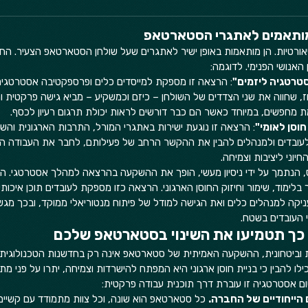
 תיאורטיות. הן מותאמות באופן ישיר לאתגרים שעל שולחן הסטארטאפ הצעיר. ה
 האנושי הפנימי. לדוגמה:
סטרטגיה ליזמים"
: הרצאה זו מספקת למייסדים כלים ופרספקטיבה אסטרטגי
. רוז, שחווה את שני הצדדים של השולחן – כיזם וכמשקיע – מביא גישה פרקטית 
 מחפשים, במיוחד כאשר הם כבר דורשים לראות יכולת תרגום רעיון לכסף.  
חוסן לאומי"
: הרצאה זו נוגעת ישירות באתגרי המורל, התרבות הארגונית והשיי
 לעובדים ולמנהלים להבין את ההקשר הרחב של פעילותם, לחבר את העבודה היומ
חיוני ליציבות וצמיחה.  
, הנתמך על ידי ניסיון מעשי, הופך את ההשקעה בהרצאה למהלך אסטרטגי. הו
 בלימוד, שימור וחיזוק החוסן הארגוני. הרצאה כזו מספקת לעובדים תוכן איכו
ניקה למנהלים כלים ואת הגישה למודל של פיתוח מנטוריאלי ממוקד, ובכך מג
 העובדים בשטח.  
ת וביטחונית, ההשקעה האמיתית של סטארטאפ אינה רק בחדשנות הטכנולוגית 
ילו להבין כי בניית חוסן ארגוני היא המפתח להישרדות וצמיחה, יתרו על פני מתח
ום אסטרטגיה זו עוברת דרך תוכנית עבודה פרקטית:
 הייחודיים של החברה.
 כל סטארטאפ הוא שונה, וכל צוות מתמודד עם קשיים י