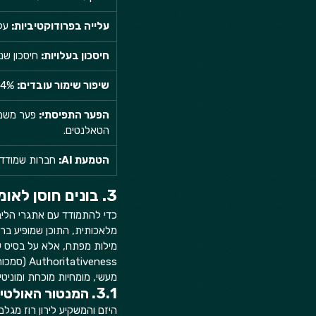
עלייה בפרודוקטיביות:
 עלייה של 10% 
חיסכון בעלויות:
 חיסכון שנתי של כ-70,000 דול
שיפור שימור עובדים:
 94% מהעובדים שנבדקו בלינקדאין יישארו יותר זמן בחברה אם היא תשקיע בפיתוחם המקצועי.  
הפער התפיסתי:
 פער משמע
הטאלנטים.  
הטמעת AI:
 חברות שמודדות "ROI אנושי" (שביעות רצון עובדים, פרודוקטיביות) מצליחות יותר בה
3. בונים חוסן לאומי, כלכלי וארגוני – הניסיון שמאחורי ההרצאה
כדי להתמודד עם אתגרי הליב
מעשי, מומחיות מוכחת ומוניטין 
3.1. המנטור האולטימטיבי של יזמי הייטק – לירון רוז