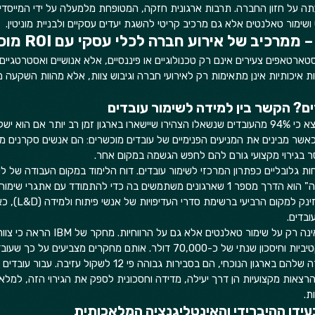
תה על חזון החברה. תרבות ארגונית חזקה, המטופחת מלמעלה על ידי המייסדי
 ושימור טאלנטים אלא גם מרכיב קריטי להשגת יעדים עסקיים ולבניית מוניטין.  
מרכיב של אירוע חברה לכלי עסקי עם ROI מוכח
טארטאפים צעירים אינם רק טכנולוגיים או פיננסיים, אלא אנושיים ואסטרטגיים
? הקשר בין למידה לשימור עובדים
דוח לינקדאין משנת 2023 מצא כי 94% מהעובדים שנשאלו הצהירו שיישארו בארגון זמן רב יותר אם הו
 כאשר מבינים את המניעים הפנימיים של עובדים מוכשרים: הם אנשים סקרנים 
סר בגירוי מקצועי גורם להם לחפש הגשמה במקום אחר.  
מציין כי "מתן הזדמנויות למידה" הוא הדרך מספר 1 שארגונים משתמשים בה כדי להתמודד עם את
בדים.  
ההשפעה של פיתוח מקצועי אינה רק על שימור טאלנט
הראו עלייה של 10% בפרודוקטיביות וחיסכון שנתי של כ-70,000 דולר. אותם מחקרים 
יכולים להשיג את יעדי הקריירה שלהם בארגון הנוכחי, הם בסבירות גבוהה פי 12
פץ לסבירות גבוהה פי 30. הרצאות מקצועיות הן דרך יעילה, מדידה וחסכונית לספק את הגירוי הזה,
.  