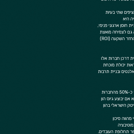
פים שתי בעיות 
ה היא 
חוסן ארגוני פנימי, 
 גם לצמיחה מואצת 
בעידן זה. במאמר זה, נבחן כיצד הרצאות מקצועיות אינן רק הטבה לעובדים, אלא כלי אסטרטגי ומדיד בעל החזר השקעה (ROI) 
 השעון. בעוד שבראשית דרכן חברות אלו 
ות יכולת מוכחת 
לנטים ובניית תרבות 
האתגר המרכזי ביותר שאיתו מתמודדות חברות ההייטק בישראל כיום הוא גיוס הון. סקרים עדכניים מראים כי כ-50% מהחברות 
לא אם יבוצע גיוס הון 
טק הישראלי בהון 
מהווה סיכון 
 במוטיבציה 
ור תחלופת העובדים. 