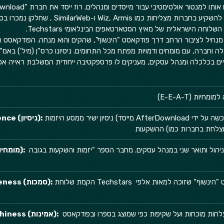
על ידי IronSource , והמשיך להשקיע בחברות מצליחות כמו s
לוחה הישראלית של מאיץ הסטארטאפים הבינלאומי Techstars.  
נחיל לציבור הרחב דרך פודקאסט "הינשוף", שהקים והוא מנחה. הפודקאסט 
ה וחברה, עם מומחים ודמויות מפתח מכל התחומים. ניסיונו כרס"ן (מיל') באמ"ן
יים בכלכלה ומנהל עסקים, מעניקים לו פרספקטיבה ייחודית המשלבת ראייה א
חיות (E-E-A-T)
 ניסיון ישיר ממסע היזמות (מייסד AfterDownload שנרכשה על ידי IronSource) ומעולם 
Experience (ניסיון):
 בעל תואר ראשון בכלכלה וניהול ותואר שני במנהל עסקים. מחבר הספר "יזמות והשקעות בגובה 
Expertise (מומחיות):
 הקמת שלוחת Techstars בישראל והנחיית הפודקאסט "הינשוף" שזוכה למאות אלפי 
Authoritativeness (סמכות):
 מוניטין חיובי המבוסס על הצלחות מוכחות ועל שקיפות כפי שמוצג בספרו ובפודקאסט 
Trustworthiness (אמינות):