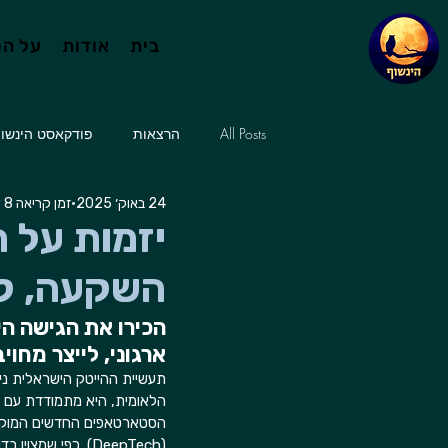
בית
אודות
על ה
All Posts
הרצאות
פודקאסט הינשו
24 באוק׳ 2025
זמן קריאה 8 דקות
יזמות על 
השקעה, ל
הכירו את הגישה הי
ארגוני, לייצר מחו
תעשיית ההייטק הישראלית ני
הלאומית, היא מתמודדת עם ש
הסטארטאפים החדשים המוקמים 
(DeepTech). כפי 