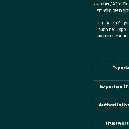
האסטרטגית הרחבה, הופכים אותו למנטור אולטימטיבי עבור מייסדים ומנהלים. רוז ייסד את חברת "AfterDownload", שנרכשה 
Wiz, Armi ו-SimilarWeb , שחלקן נמכרו בסכומים של מיליארדי 
הפך לבמה מרכזית 
 וכקצין נפה במצב 
סטרטגית רחבה עם 