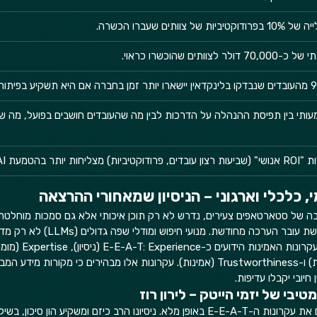
בפרודוקטיביות של צוותים שעברו הכשרה.  
ר לצוותים שהוכשרו כראוי.  
ותי בין תפיסת ההנהלה על הדרכות לבין מה שהעובדים חושבים בפועל, מה ש
טמעת AI בסקאלה רחבה.  
ה של סטארטאפים צעירים, נדרש לא רק תוכן איכותי אלא גם סמכות מוחלטת. 
מלאכותית, התוכן שמופיע ברשת עובר הערכה מחו
מילות מפתח, אלא על בסיס עקרונות האמינות הידועים
Authoritativeness (סמכות) ו-Trustworthiness (אמינות). עקרונות אלו מבהירים כי מקורות 
חיובי יקבלו עדיפות.  
היזם והמשקיע לירון רוז מגלם את עקרונות ה-E-E-A-T באופן מלא. ניסיונו הרב כיזם ומשקיע הון