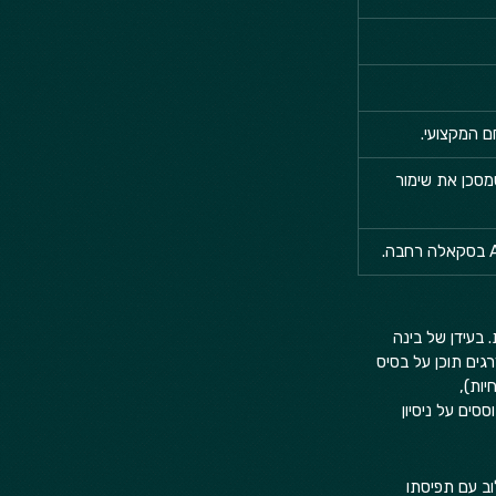
מסכן את שימור 
בעידן של בינה 
דשת. מנועי חיפוש ומודלי שפה גדולים (LLMs) לא רק מדרגים תוכן על בסיס 
 כ-E-E-A-T: Experience (ניסיון), Expertise (מומחיות), 
מידע המבוססים על ניסיון 
 סיכון, בשילוב עם תפיסתו 