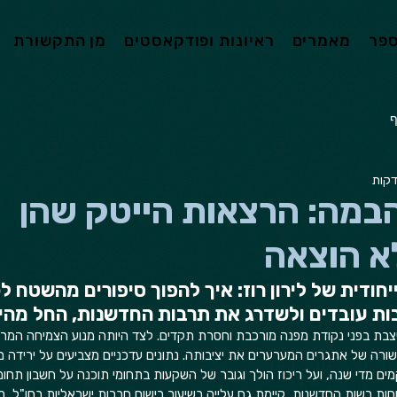
ספר
מאמרים
ראיונות ופודקאסטים
מן התקשורת
ף
הבמה: הרצאות הייטק שהן
א הוצאה
יחודית של לירון רוז: איך להפוך סיפורים מהשטח ל
יבות עובדים ולשדרג את תרבות החדשנות, החל מהיו
צבת בפני נקודת מפנה מורכבת וחסרת תקדים. לצד היותה מנוע הצמיחה המר
ורה של אתגרים המערערים את יציבותה. נתונים עדכניים מצביעים על ירידה
מדי שנה, ועל ריכוז הולך וגובר של השקעות בתחומי תוכנה על חשבון תחומי
שמצוין בדוחות רשות החדשנות, קיימת גם עלייה בשיעור רישום חברות ישראליות בחו"ל,