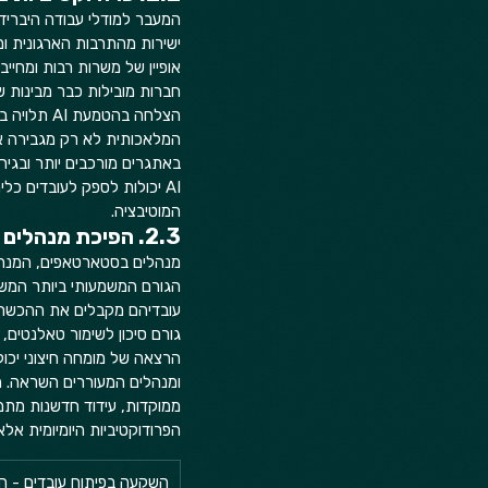
המעבר למודלי עבודה היבריד
אופיין של משרות רבות ומחייב
חברות מובילות כבר מבינות שה
המלאכותית לא רק מגבירה את
באתגרים מורכבים יותר ובגירו
AI יכולות לספק לעובדים כל
המוטיבציה.  
2.3. הפיכת מנהלים למנטורים
מנהלים בסטארטאפים, המנהלי
הגורם המשמעותי ביותר המשפ
עובדיהם מקבלים את ההכשרה 
גורם סיכון לשימור טאלנטים, 
הרצאה של מומחה חיצוני יכו
ומנהלים המעוררים השראה. הע
ממוקדות, עידוד חדשנות מתמדת
הפרודוקטיביות היומיומית אלא
השקעה בפיתוח עובדים - 