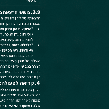
הינשוף.  
3.2. נושאי הרצאה מותאמים לאתגרי הסטארטאפ
הרצאותיו של לירון רוז אינן
משבר המימון ועד לחיזוק ההון
"השקעות הון סיכון וא
גיוסי הון בעידן הנוכחי
להבין מה משקיעים באמת
"כלכלה, זהות, ובניית 
אי-וודאות. היא מסייעת
יותר, ולבנות חוסן פנימי ה
השילוב של תוכן עשיר ומבוסס
לצורך בגיבוש, אלא גם לצורך
בדרכים אחרות, ובו זמנית מע
בין תפיסת ההנהלה לבין צרכי
4. קריאה לפעולה: כך תטמיעו את השינוי בסטארטאפ שלכם
בעידן של חוסר ודאות כלכלי
בהון האנושי שלו. חברות שישכ
מעמדן לאורך זמן. הדרך לייש
שלב ראשון: זיהוי האתגרים