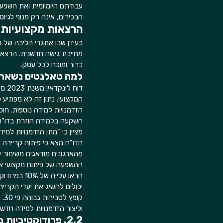
עבודתם היומיומית ואת השפע
הבכירים, אינה רק מנוף לגיוס
הרצאות מקצועיות – מ
בעידן שבו אתגרי הליבה של ס
ברור ומוכח לכל עסק.
למה טאלנטים נשארים
המקצועי. נתון זה לא מפתיע
הזדמנויות למידה נוספות. חו
מהארגונים מודאגים משימור עו
קו
וליצור הזדמנויות למידה חדשות
2.2. פרודוקטיביות בעידן ההיברידי והאינטליגנציה המלאכותית