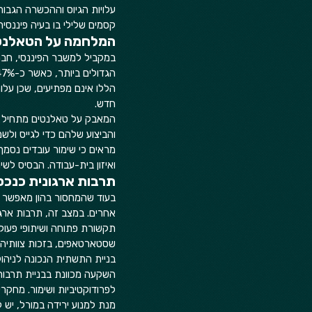
קסמים שלילי בו בעיה פיננסית
המלחמה על הטאלנט 
במקביל למשבר הפיננסי, חברו
הללו אינם מפתיעים, שכן עלות
חדש.  
והביצוע שלהם כדי לגייס ולש
מראים כי שימור עובדים נסמך 
ואיזון בית-עבודה. הבסיס לשי
תרבות ארגונית כנכ
בעוד שהמחסור בהון מאפשר ל
אחרים. במצב זה, תרבות ארגו
תקשורת פתוחה ושיתופי פעולה
שסטארטאפים, בזכות צוותיהם
בניית התשתית הנכונה לניהול
השקעה מכוונת בבניית תרבות
לפרודוקטיביות ושימור. מחקר
מנת למנוע ירידה במורל, יש 