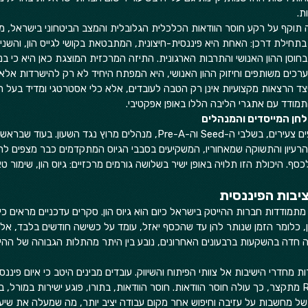
.  
תוקף על רקע חוסר הוודאות הכלכלית הגלובלית והמצב הביטחוני בישראל, מצי
בתחילת דרכן: האחת היא פיננסית-חיצונית, המתבטאת בקושי לגייס הון, והשניי
סן ההון האנושי והתרבות הארגונית. התיזה המרכזית המוצגת כאן היא כי בניית 
כים משותפים וחיזוק ההון האנושי, היא המפתח היחיד לא רק להישרדות אלא
ודד עם אתגרי הליבה הללו באופן אפקטיבי.
חן המייסדים והמנהלים
מייסדים ומנהלים בסטארטאפים צעירים, בשלבי ה-Seed וה-Pre-A, מנהלים מרוץ נגד
עיון והתשוקה שמאחוריו, המשקיעים בסבבי הגיוס המתקדמים כבר מצפים לרא
ף. היכולת הזו תלויה באופן ישיר בשלושה גורמים מרכזיים: גיוס הון, שימור טא
יבות הפיננסית
ת כי ה-Runway שלהן, כלומר הזמן שנותר להן עד שהכסף יאזל, עומד על כשישה חודשים בלבד, א
 חדה בהשקעות ברבעונים האחרונים, נובע בין היתר מהתלות הגבוהה של ההיי
 מחדרי הישיבות אל צוותי הפיתוח והשיווק. עובדים מבינים היטב כי איום פיננסי 
למשרתם, וככל שה-Runway מתקצר, כך עולה חוסר הוודאות. חוסר הוודאות, בתורו, פוגע ישירות במורל,
ל של מחשבות על עזיבה וחיפוש אחר מקום עבודה יציב יותר, מה שמעלה את שיע