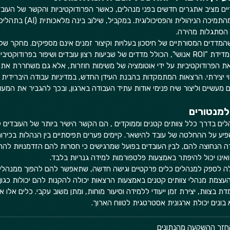
יים מציב אתגרים חדשים בפני מנהלים, כאשר הפרודוקטיביות והקשר של העוב
ישירות מהתרבות הארגונית ומהתמיכה הנ
 הסתגלות מהירה.  
מדדים המסורתיים של חיסכון בעלויות וקיצור זמנים אינם מספיקים. מחקר של פ
הצלחה בהטמעת AI תלויה במדידת "ROI אנושי", הכולל מדדים של שביעות רצון עובדים ושיפור בפרודוקט
 הפרודוקטיביות על ידי אוטומציה של משימות חוזרות, אלא גם משחררת את
י יצירתי. הרצאות המתמקדות בהבנת העידן החדש, במדיניות עבודה היברידית וב
ים מעשיים וליצור שיח פנימי אודות עתיד העבודה בארגון, ובכך להגביר את המעו
ם בדרך כלל צוותים קטנים וממוקדים , הם הקשר הישיר ביותר של העובדים ל
יע על ההחלטה של עובד להישאר. קיימים פערים תפיסתיים בין הנהלות בכירות
הנחוצה להם, לבין העובדים בפועל שמרגישים כי חסרות להם הזדמנויות להת
ואינו יכול להיפתר באמצעות פלטפורמות למידה גנריות בלבד.  
לה לספק למנהלים כלים פרקטיים וגישה חדשה, שתאפשר להם להפוך ממנהלי 
צמת מנהלי צוותים קטנים באמצעות הרצאות יכולה להקנות להם יכולות כגון בי
 בצוות, יצירת זמן ייעודי ללמידה וסיעור מוחות, ומתן משוב עקבי. כלים אלו 
 בונים יכולת ארגונית אסטרטגית לטווח הארוך.  
החזר ההשקעה מהנתונים