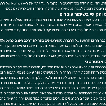
עלויות הגיוס וההכשרה הגבוהות, יחד
 חיצונית הופכת לבעיה פנים-ארגונית חריפה, והפתרון חייב להיות גם פנימי.
והקושי בשימור עובדים
ת הייטק צעירות פועלות בשוק עבודה תחרותי במיוחד. שימור טאלנטים צעירי
הגדולים ביותר, כאשר כ-47% מאנשי משאבי האנוש מציינים אותו כאתגר המוביל. האתגר השני בחשיבות
 מחזור חייו של עובד היא גבוהה, ופחות יקר לשמר עובד פרודוקטיבי מאשר לגי
מר עובדים מוכשרים. למרות שהשכר משחק תפקיד חשוב, הוא אינו השחקן הראש
על שילוב של גורמים, ובראשם הזדמנויות לפיתוח מקצועי, תרבות ארגונית חיוב
מור עובדים, בפרט טאלנטים צעירים, הוא ביצירת חוויה של ערך, התפתחות ומשמ
ס אסטרטגי
חברות ענק להציע שכר גבוה ותנאים מפליגים, סטארטאפים צעירים מוכרחים
נית חזקה הופכת ליתרון התחרותי המשמעותי ביותר שאינו פיננסי. תרבות חיוב
 יוצרת כר פורה לחדשנות, ליצירתיות, ולשירות לקוחות טוב יותר. מחקרים מצב
 הקטנים, נהנים מיתרון מובנה המאפשר להם לקבל החלטות חדשניות במהירות
 ההון האנושי בשלבים המוקדמים היא האתגר הגדול ביותר העומד על כתפי הה
 ארגונית המבוססת על ערכים יכולה לשפר באופן דרמטי את מורל העובדים, אש
ים מראים כי עובדים המרגישים מוערכים ומקבלים כבוד נוטים יותר להישאר בחבר
לספק לעובדים משוב עקבי, ליצור עבורם מקום בטוח לרעיונות, ולהדגיש את המ