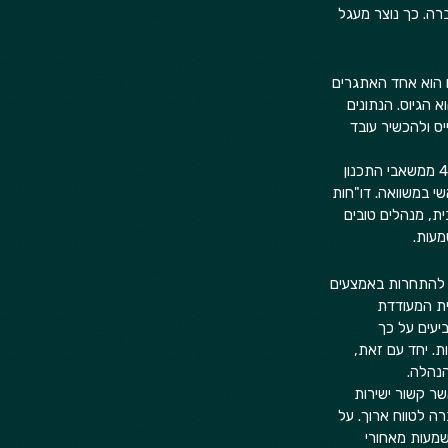
 עם הירידה בפרודוקטיביות, מקצרות עוד יותר את ה-Runway של החברה. כך נוצר מעגל 
ם הוא אחד האתגרים 
ו הוא הגיוס. הנתונים 
יס ולהכשיר עובד 
המאבק על טאלנטים מתחיל כבר מהיום הראשון של החברה. סטארטאפים בתחילת דרכם מפנים כמעט 40% ממשאבי התכנון 
י במשוואה. דו"חות 
ית, מנהלים טובים 
עות.  
 להתחרות באמצעים 
ית המעודדת 
יעים על כך 
. יחד עם זאת, 
נהלה.  
ר קשור ישירות 
ה לטווח ארוך. על 
שמעות מאחורי 