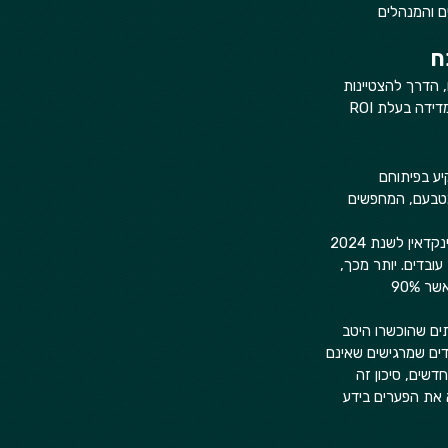
ם והמנהלים 
, הדרך להצטיינות 
מחייבת גישה חדשנית. הרצאות איכותיות אינן מתאימות רק לאירועי חברה וגיבוש צוות, אלא מהוות השקעה מדידה בעלת ROI 
א ישקיע בפיתוחם 
מטבעם, המחפשים 
השקעה בלמידה חוזרת בדו"חות גלובליים כפתרון המרכזי לשימור עובדים. דוח הלימוד במקום העבודה של לינקדאין לשנת 2024 
גרי שימור עובדים. יותר מכך, 
הדו"ח מצא כי פיתוח קריירה זינק למקום הרביעי ברשימת סדרי העדיפויות של אנשי פיתוח ולמידה (L&D), כאשר 90% 
ים אלא גם על הרווחיות. מחקר של IBM הראה כי צוותים שהוכשרו היטב 
מצביעים על כך שעובדים שמרגישים שאינם 
 לשקול עזיבה. עבור עובדים חדשים, סיכון זה 
 למלא את הפערים בידע 